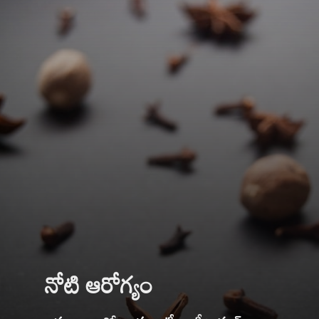
నోటి ఆరోగ్యం
లవంగాలలోని యాంటీ బాక్టీరియల్