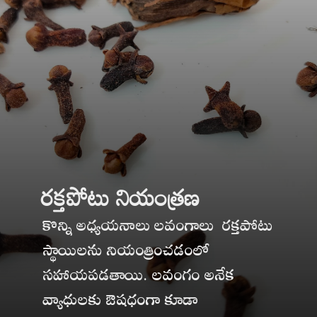
రక్తపోటు నియంత్రణ
కొన్ని అధ్యయనాలు లవంగాలు రక్తపోటు
స్థాయిలను నియంత్రించడంలో
సహాయపడతాయి. లవంగం అనేక
వ్యాధులకు ఔషధంగా కూడా