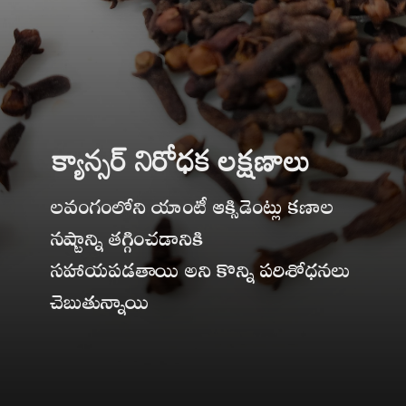
క్యాన్సర్ నిరోధక లక్షణాలు
లవంగంలోని యాంటీ ఆక్సిడెంట్లు కణాల
నష్టాన్ని తగ్గించడానికి
సహాయపడతాయి అని కొన్ని పరిశోధనలు
చెబుతున్నాయి