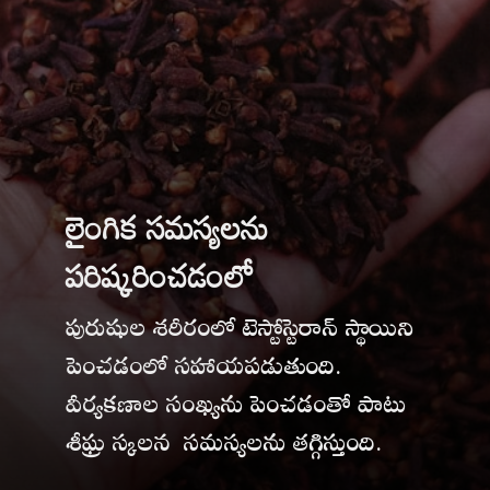
లైంగిక సమస్యలను
పరిష్కరించడంలో
పురుషుల శరీరంలో టెస్టోస్టెరాన్ స్థాయిని
పెంచడంలో సహాయపడుతుంది.
వీర్యకణాల సంఖ్యను పెంచడంతో పాటు
శీఘ్ర స్కలన సమస్యలను తగ్గిస్తుంది.