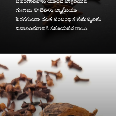
గుణాలు నోటిలోని బ్యాక్టీరియా
పెరగకుండా దంత సంబంధిత సమస్యలను
నివారించడానికి సహాయపడతాయి.