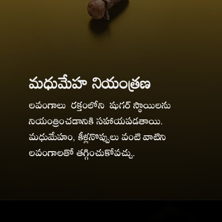
మధుమేహ నియంత్రణ
లవంగాలు రక్తంలోని షుగర్ స్థాయిలను
నియంత్రించడానికి సహాయపడతాయి.
మధుమేహం, కీళ్లనొప్పులు వంటి వాటిని
లవంగాలతో తగ్గించుకోవచ్చు.