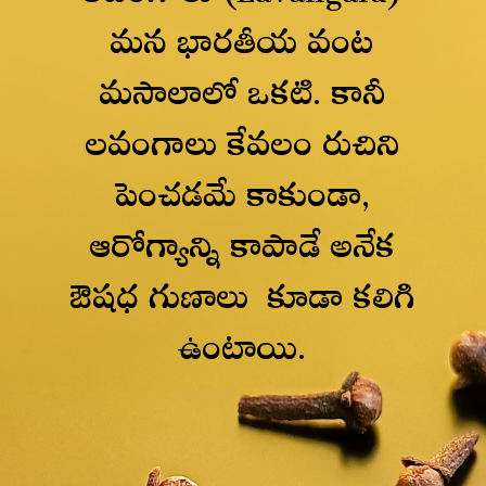
మన భారతీయ వంట
మసాలాలో ఒకటి. కానీ
లవంగాలు కేవలం రుచిని
పెంచడమే కాకుండా,
ఆరోగ్యాన్ని కాపాడే అనేక
ఔషధ గుణాలు కూడా కలిగి
ఉంటాయి.