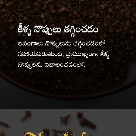
కీళ్ళ నొప్పులు తగ్గించడం
లవంగాలు నొప్పులును తగ్గించడంలో
సహాయపడుతుంది, ప్రాముఖ్యంగా కీళ్ళ
నొప్పులను నివారించడంలో.