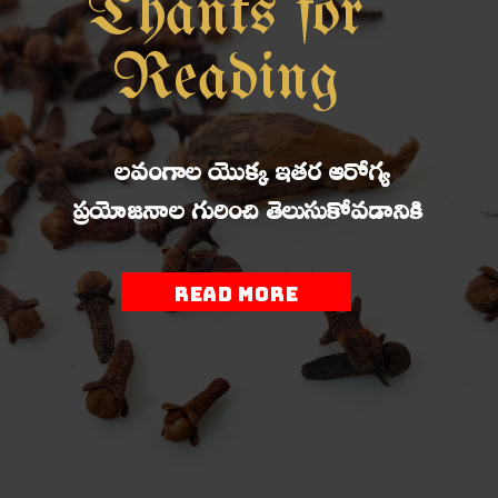
Thanks for
Reading
లవంగాల యొక్క ఇతర ఆరోగ్య
ప్రయోజనాల గురించి తెలుసుకోవడానికి
Read more