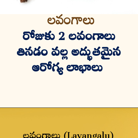
లవంగాలు
రోజుకు 2 లవంగాలు
తినడం వల్ల అద్భుతమైన
ఆరోగ్య లాభాలు
లవంగాలు (Lavangalu)