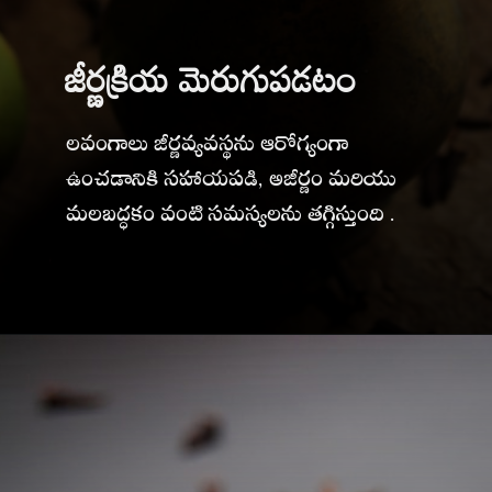
జీర్ణక్రియ మెరుగుపడటం
లవంగాలు జీర్ణవ్యవస్థను ఆరోగ్యంగా
ఉంచడానికి సహాయపడి, అజీర్ణం మరియు
మలబద్ధకం వంటి సమస్యలను తగ్గిస్తుంది .