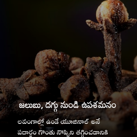
జలుబు, దగ్గు నుండి ఉపశమనం
లవంగాల్లో ఉండే యూజినాల్ అనే
పదార్థం గొంతు నొప్పిని తగ్గించడానికి