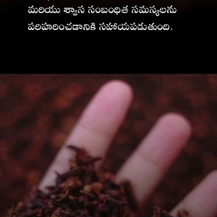
మరియు శ్వాస సంబంధిత సమస్యలను
పరిహరించడానికి సహాయపడుతుంది.